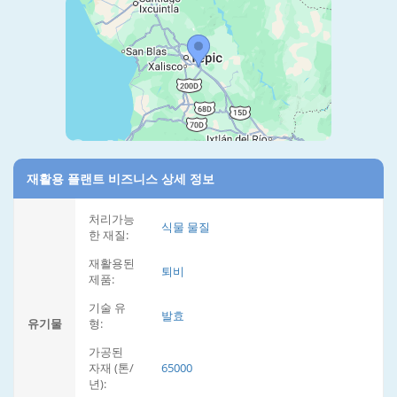
재활용 플랜트 비즈니스 상세 정보
처리가능
식물 물질
한 재질:
재활용된
퇴비
제품:
기술 유
발효
유기물
형:
가공된
자재 (톤/
65000
년):