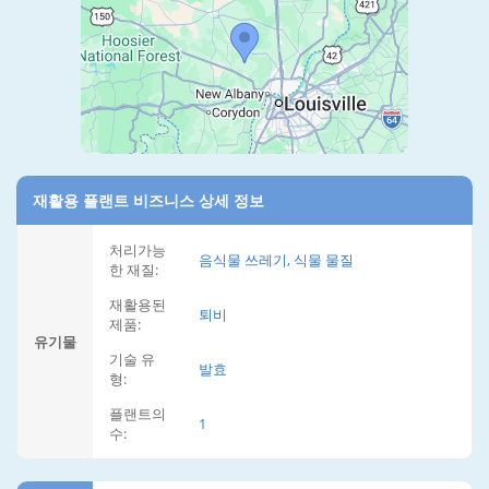
재활용 플랜트 비즈니스 상세 정보
처리가능
음식물 쓰레기, 식물 물질
한 재질:
재활용된
퇴비
제품:
유기물
기술 유
발효
형:
플랜트의
1
수: