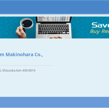
em Makinohara Co.,
i, Shizuoka-ken 439-0014