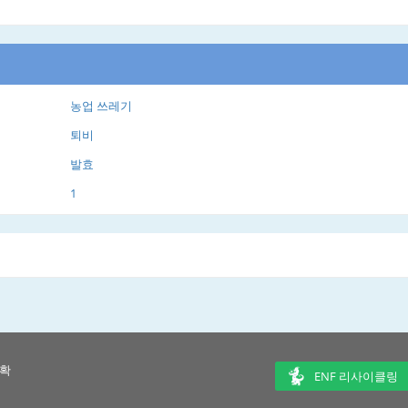
농업 쓰레기
퇴비
발효
1
 확
ENF 리사이클링