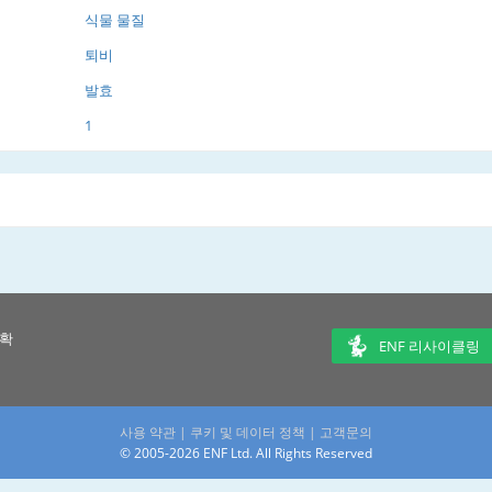
식물 물질
퇴비
발효
1
 확
ENF 리사이클링
사용 약관
|
쿠키 및 데이터 정책
|
고객문의
© 2005-2026 ENF Ltd. All Rights Reserved