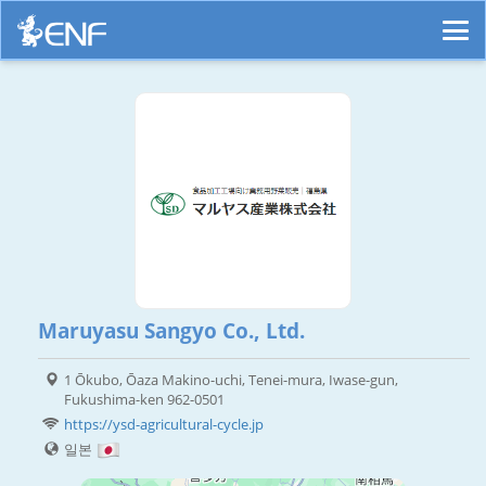
Maruyasu Sangyo Co., Ltd.
1 Ōkubo, Ōaza Makino-uchi, Tenei-mura, Iwase-gun,
Fukushima-ken 962-0501
https://ysd-agricultural-cycle.jp
일본