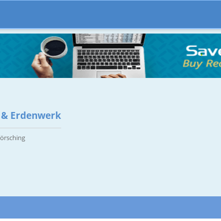
 & Erdenwerk
örsching