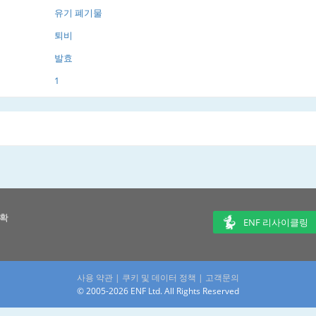
유기 폐기물
퇴비
발효
1
 확
ENF 리사이클링
사용 약관
|
쿠키 및 데이터 정책
|
고객문의
© 2005-2026 ENF Ltd. All Rights Reserved