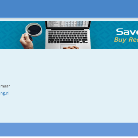
lkmaar
ng.nl