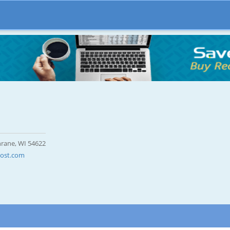
rane, WI 54622
ost.com