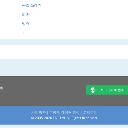
농업 쓰레기
퇴비
발효
1
 확
ENF 리사이클링
사용 약관
|
쿠키 및 데이터 정책
|
고객문의
© 2005-2026 ENF Ltd. All Rights Reserved