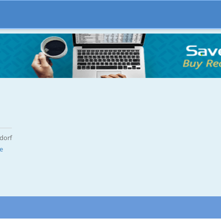
dorf
e