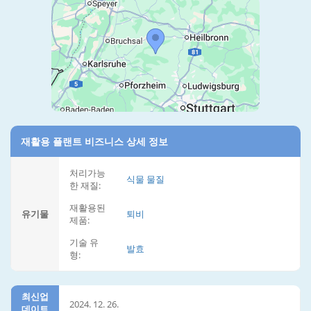
재활용 플랜트 비즈니스 상세 정보
처리가능
식물 물질
한 재질:
재활용된
유기물
퇴비
제품:
기술 유
발효
형:
최신업
2024. 12. 26.
데이트