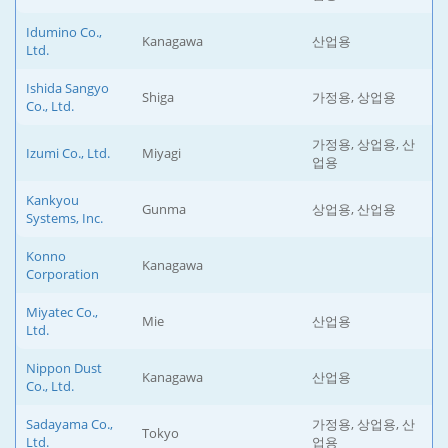
Idumino Co.,
Kanagawa
산업용
Ltd.
Ishida Sangyo
Shiga
가정용, 상업용
Co., Ltd.
가정용, 상업용, 산
Izumi Co., Ltd.
Miyagi
업용
Kankyou
Gunma
상업용, 산업용
Systems, Inc.
Konno
Kanagawa
Corporation
Miyatec Co.,
Mie
산업용
Ltd.
Nippon Dust
Kanagawa
산업용
Co., Ltd.
Sadayama Co.,
가정용, 상업용, 산
Tokyo
Ltd.
업용