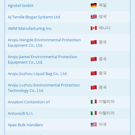
독일
Agrotel GmbH
영국
AJ Tensile Biogas Systems Ltd
캐나다
AMM Manufacturing Inc.
Anqiu Hengde Environmental Protection
중국
Equipment Co., Ltd.
Anqiu Jiamei Environmental Protection
중국
Equipment Co., Ltd.
중국
Anqiu Jiuzhou Liquid Bag Co., Ltd.
Anqiu Lvzhou Environmental Protection
중국
Technology Co., Ltd.
이탈리아
Ansaloni Contenitori srl
이탈리아
Antoniolli S.r.l.
미국
Apex Bulk Handlers