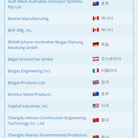
Aust-Mech Australian Conveyor Systems
호주
Pty Ltd
캐나다
Barlow Manufacturing
캐나다
BHF Mfg. Inc.
BHKW Johann Hochreiter Biogas Planung
독일
Beratung GmbH
오스트리아
Bilgeri EnvironTec GmbH
이탈리아
Biogas Engineering S.r.l.
영국
Biogas Products Ltd.
호주
Bremco Metal Products
미국
Capital Industries, Inc.
Chengdu Amoco Construction Engineering
중국
Technology Co., Ltd.
Chengdu Wanbo Environmental Protection
중국