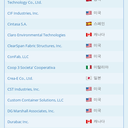
Technology Co., Ltd.
미국
CIF Industries, Inc.
스페인
Cintasa S.A.
캐나다
Claro Environmental Technologies
미국
ClearSpan Fabric Structures, Inc.
미국
ConFab, LLC
이탈리아
Coop 3 Societa' Cooperativa
일본
Crea-E Co., Ltd.
미국
CST Industries, Inc.
미국
Custom Container Solutions, LLC
미국
DG Marshall Associates, Inc.
캐나다
Durabac Inc.