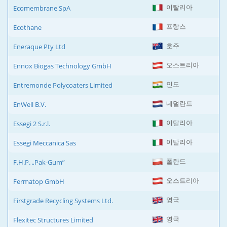
이탈리아
Ecomembrane SpA
프랑스
Ecothane
호주
Eneraque Pty Ltd
오스트리아
Ennox Biogas Technology GmbH
인도
Entremonde Polycoaters Limited
네덜란드
EnWell B.V.
이탈리아
Essegi 2 S.r.l.
이탈리아
Essegi Meccanica Sas
폴란드
F.H.P. „Pak-Gum”
오스트리아
Fermatop GmbH
영국
Firstgrade Recycling Systems Ltd.
영국
Flexitec Structures Limited