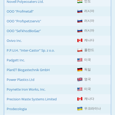
인도
Novell Polyecoaters Ltd.
러시아
OOO "Profmetall"
러시아
OOO "Profspetzservis"
러시아
OOO "Sel'khozBioGaz"
캐나다
Ovivo Inc.
폴란드
P.P.U.H. "Inter-Castor" Sp. z o.o.
미국
Padgett Inc.
독일
PlanET Biogastechnik GmbH
영국
Power Plastics Ltd
미국
Poynette Iron Works, Inc.
캐나다
Precision Waste Systems Limited
우크라이나
Prodecologia