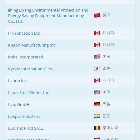
Jining Liyang Environmental Protection and
중국
Energy Saving Equipment Manufacturing
Co., Ltd.
캐나다
JT Fabrication Ltd.
캐나다
Kleton Manufacturing Inc.
미국
Koke Incorporated
일본
Kyodo International, Inc.
캐나다
Laurin Inc.
미국
Lewis Steel Works, Inc.
독일
Lipp GmbH
인도
Lokpal Industries
루마니아
Lucimet Prod S.R.L.
네덜란드