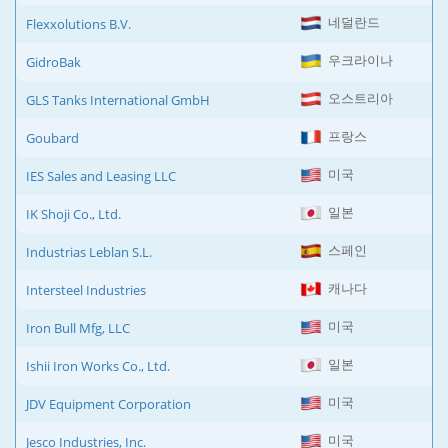
네덜란드
Flexxolutions B.V.
우크라이나
GidroBak
오스트리아
GLS Tanks International GmbH
프랑스
Goubard
미국
IES Sales and Leasing LLC
일본
IK Shoji Co., Ltd.
스페인
Industrias Leblan S.L.
캐나다
Intersteel Industries
미국
Iron Bull Mfg, LLC
일본
Ishii Iron Works Co., Ltd.
미국
JDV Equipment Corporation
미국
Jesco Industries, Inc.