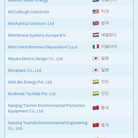
Mavitec Green Energy
미국
McCullough Industries
영국
Mechanical Solutions Ltd
네덜란드
Membrane Systems Europe B.V.
이탈리아
Mion Ventoltermica Depurazioni S.p.A.
일본
Miyata Electric Design Co., Ltd
일본
Moriplant Co., Ltd.
인도
MSA Bio Energy Pvt. Ltd.
인도
Multimet Techfab Pvt. Ltd.
Nanjing Tianren Environmental Protection
중국
Equipment Co., Ltd.
Nanjing Yuanda Environmental Engineering
중국
Co., Ltd.