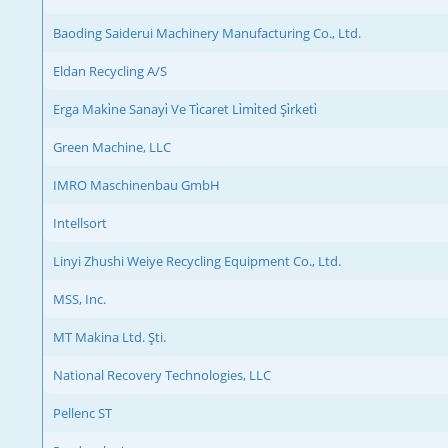
Baoding Saiderui Machinery Manufacturing Co., Ltd.
Eldan Recycling A/S
Erga Maki̇ne Sanayi̇ Ve Ti̇caret Li̇mi̇ted Şi̇rketi̇
Green Machine, LLC
IMRO Maschinenbau GmbH
Intellsort
Linyi Zhushi Weiye Recycling Equipment Co., Ltd.
MSS, Inc.
MT Makina Ltd. Şti.
National Recovery Technologies, LLC
Pellenc ST