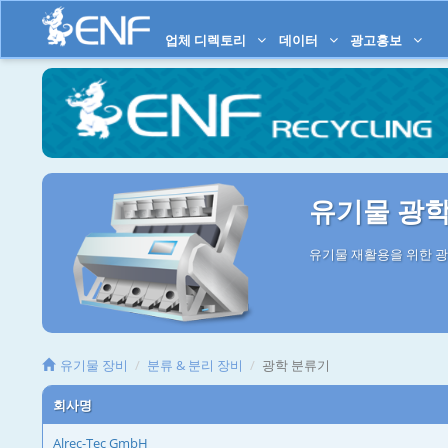
업체 디렉토리
데이터
광고홍보
유기물 광학
유기물 재활용을 위한 광
유기물 장비
분류 & 분리 장비
광학 분류기
회사명
Alrec-Tec GmbH